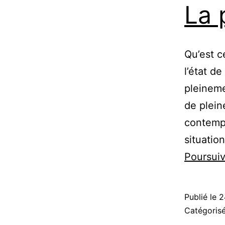
La 
Qu’est c
l’état d
pleineme
de plein
contempl
situatio
Poursuiv
Publié le
2
Catégori