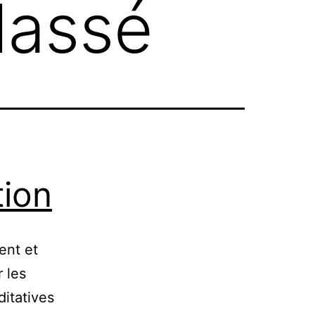
lassé
tion
ent et
 les
ditatives