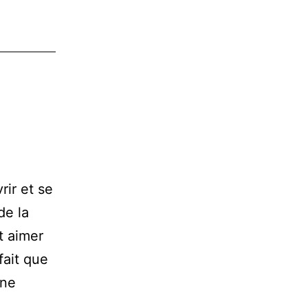
rir et se
de la
t aimer
fait que
une