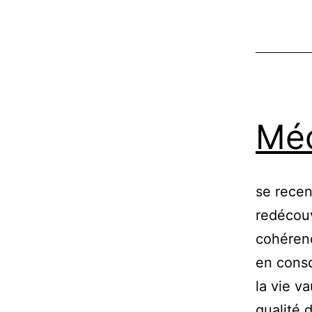
Méd
se recent
redécouv
cohérenc
en consc
la vie v
qualité