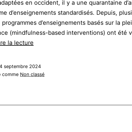
adaptées en occident, il y a une quarantaine d’
me d’enseignements standardisés. Depuis, plus
 programmes d’enseignements basés sur la ple
ce (mindfulness-based interventions) ont été 
Les
re la lecture
effets
de
4 septembre 2024
la
sé comme
Non classé
méditation