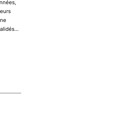
années,
ieurs
ine
validés…