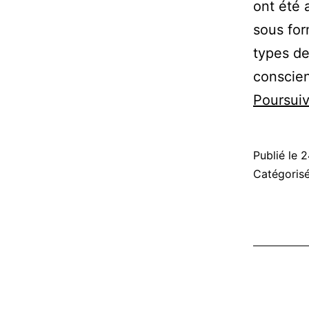
ont été 
sous for
types de
conscien
Poursuiv
Publié le
2
Catégori