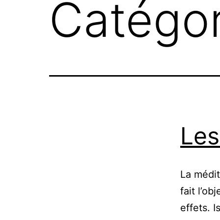
Catégor
Les
La médit
fait l’o
effets. 