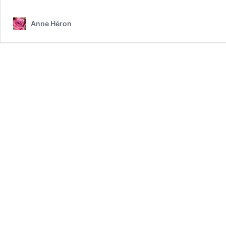
burnout
Anne Héron